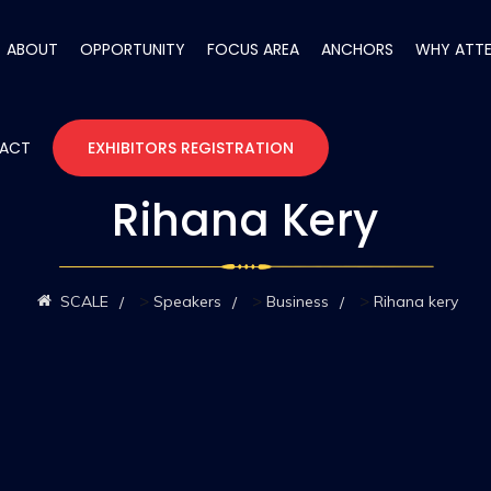
ABOUT
OPPORTUNITY
FOCUS AREA
ANCHORS
WHY ATT
ACT
EXHIBITORS REGISTRATION
Rihana Kery
>
>
>
SCALE
Speakers
Business
Rihana kery